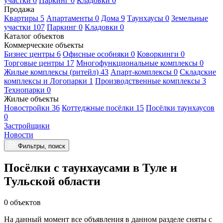
участки 0
Паркинг 0
Кладовки 0
Продажа
Квартиры 5
Апартаменты 0
Дома 9
Таунхаусы 0
Земельные
участки 107
Паркинг 0
Кладовки 0
Каталог объектов
Коммерческие объекты
Бизнес центры 6
Офисные особняки 0
Коворкинги 0
Торговые центры 17
Многофункциональные комплексы 0
Жилые комплексы (ритейл) 43
Апарт-комплексы 0
Складские
комплексы и Логопарки 1
Производственные комплексы 3
Технопарки 0
Жилые объекты
Новостройки 36
Коттеджные посёлки 15
Посёлки таунхаусов
0
Застройщики
Новости
Фильтры, поиск
Посёлки с таунхаусами в Туле и
Тульской области
0 объектов
На данный момент все объявления в данном разделе сняты с