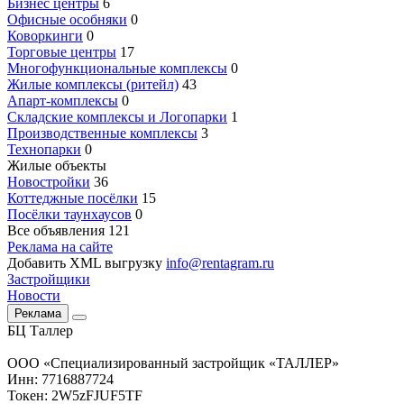
Бизнес центры
6
Офисные особняки
0
Коворкинги
0
Торговые центры
17
Многофункциональные комплексы
0
Жилые комплексы (ритейл)
43
Апарт-комплексы
0
Складские комплексы и Логопарки
1
Производственные комплексы
3
Технопарки
0
Жилые объекты
Новостройки
36
Коттеджные посёлки
15
Посёлки таунхаусов
0
Все объявления
121
Реклама на сайте
Добавить XML выгрузку
info@rentagram.ru
Застройщики
Новости
Реклама
БЦ Таллер
ООО «Специализированный застройщик «ТАЛЛЕР»
Инн: 7716887724
Токен: 2W5zFJUF5TF