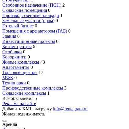
Свободное назначение (ПСН)
2
Складские помещения
0
Производственные площади
1
Земельные участки (пром)
0
Готовый бизнес
0
Помещения с арендатором (ГАБ)
0
Здания
0
Инвестиционные проекты
0
Бизнес центры
6
Особняки
0
Коворкинги
0
Жилые комплексы
43
Апартаменты
0
Торговые-центры
17
МФК
0
Технопарки
0
Производственные комплексы
3
Складские комплексы
1
Все объявления
5
Реклама на сайте
Добавить XML выгрузку
info@rentagram.ru
Жилая недвижимость
Аренда