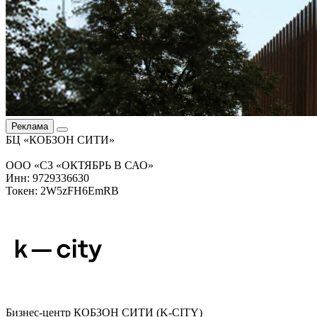
Реклама
БЦ «КОБЗОН СИТИ»
ООО «СЗ «ОКТЯБРЬ В САО»
Инн: 9729336630
Токен: 2W5zFH6EmRB
Бизнес-центр КОБЗОН СИТИ (K-CITY)