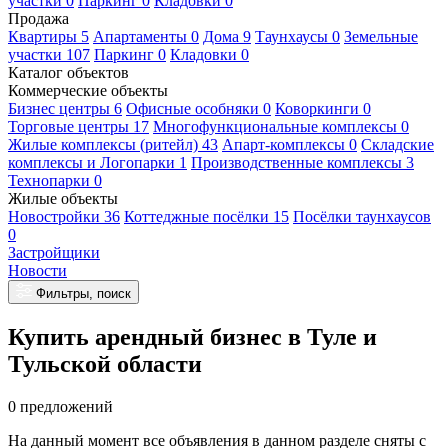
участки 0
Паркинг 0
Кладовки 0
Продажа
Квартиры 5
Апартаменты 0
Дома 9
Таунхаусы 0
Земельные
участки 107
Паркинг 0
Кладовки 0
Каталог объектов
Коммерческие объекты
Бизнес центры 6
Офисные особняки 0
Коворкинги 0
Торговые центры 17
Многофункциональные комплексы 0
Жилые комплексы (ритейл) 43
Апарт-комплексы 0
Складские
комплексы и Логопарки 1
Производственные комплексы 3
Технопарки 0
Жилые объекты
Новостройки 36
Коттеджные посёлки 15
Посёлки таунхаусов
0
Застройщики
Новости
Фильтры, поиск
Купить арендный бизнес в Туле и
Тульской области
0 предложений
На данный момент все объявления в данном разделе сняты с