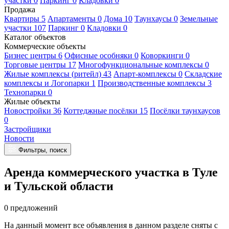
участки 0
Паркинг 0
Кладовки 0
Продажа
Квартиры 5
Апартаменты 0
Дома 10
Таунхаусы 0
Земельные
участки 107
Паркинг 0
Кладовки 0
Каталог объектов
Коммерческие объекты
Бизнес центры 6
Офисные особняки 0
Коворкинги 0
Торговые центры 17
Многофункциональные комплексы 0
Жилые комплексы (ритейл) 43
Апарт-комплексы 0
Складские
комплексы и Логопарки 1
Производственные комплексы 3
Технопарки 0
Жилые объекты
Новостройки 36
Коттеджные посёлки 15
Посёлки таунхаусов
0
Застройщики
Новости
Фильтры, поиск
Аренда коммерческого участка в Туле
и Тульской области
0 предложений
На данный момент все объявления в данном разделе сняты с