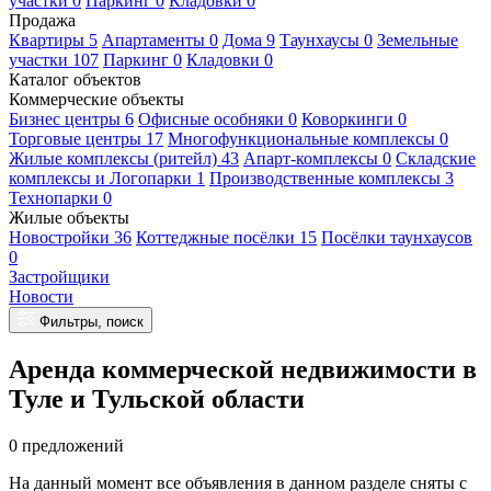
участки 0
Паркинг 0
Кладовки 0
Продажа
Квартиры 5
Апартаменты 0
Дома 9
Таунхаусы 0
Земельные
участки 107
Паркинг 0
Кладовки 0
Каталог объектов
Коммерческие объекты
Бизнес центры 6
Офисные особняки 0
Коворкинги 0
Торговые центры 17
Многофункциональные комплексы 0
Жилые комплексы (ритейл) 43
Апарт-комплексы 0
Складские
комплексы и Логопарки 1
Производственные комплексы 3
Технопарки 0
Жилые объекты
Новостройки 36
Коттеджные посёлки 15
Посёлки таунхаусов
0
Застройщики
Новости
Фильтры, поиск
Аренда коммерческой недвижимости в
Туле и Тульской области
0 предложений
На данный момент все объявления в данном разделе сняты с